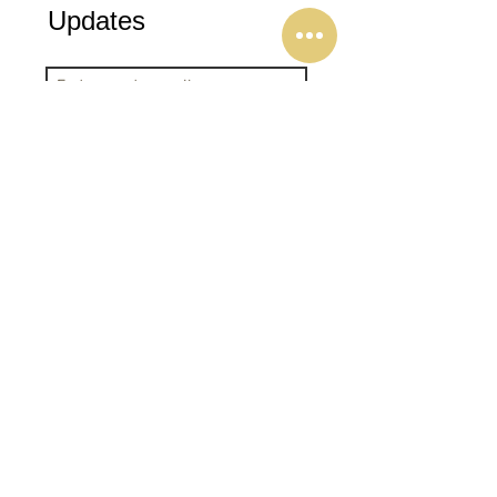
Updates
Assine Já
Receba nossas promoções
ENVIAR