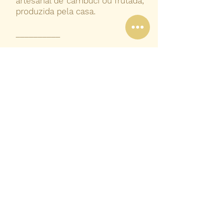
artesanal de cambuci ou frutada,
produzida pela casa.
__________
Faça sua reserva e traga sua
família para conhecer uma das
melhores experiências
gastronômicas do Brasil.
Informações e reservas:
11 4421
1760
(finais de semana)
ou
92201-8673
.