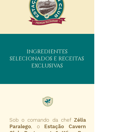
INGREDIENTES
SELECIONADOS E RECEITAS
EXCLUSIVAS
Sob o comando da chef
Zélia
Paralego
, o
Estação Cavern