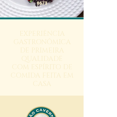
8673
EXPERIÊNCIA
GASTRONÔMICA
DE PRIMEIRA
QUALIDADE
COM ESPÍRITO DE
COMIDA FEITA EM
CASA