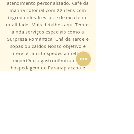
atendimento personalizado. Café da
manhã colonial com 22 itens com
ingredientes frescos e de excelente
qualidade. Mais detalhes aqui.Temos
ainda serviços especiais como a
Surpresa Romântica, Chá da Tarde e
sopas ou caldos.Nosso objetivo é
oferecer aos hóspedes a melhor
experiência gastronômica e de
hospedagem de Paranapiacaba e
região. Por isso conquistamos
amigos e não apenas clientes, que
nos trazem as melhores avaliações
nas redes sociais e sites de
turismo.Muito obrigado e
aguardamos a sua visita!
Receba nossas promoções