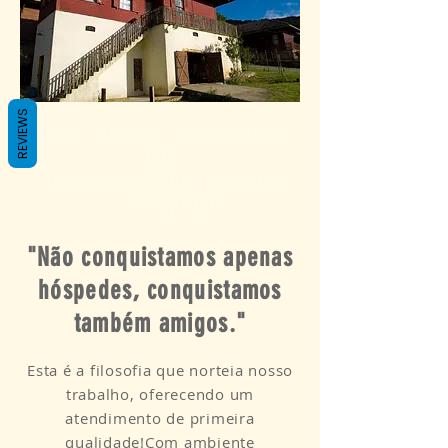
REVIEWS
UMA NOVA MANEIRA
DE
SE RELACIONAR COM
O HÓSPEDE
"Não conquistamos apenas
hóspedes, conquistamos
também amigos."
Esta é a filosofia que norteia nosso
trabalho, oferecendo um
atendimento de primeira
qualidade!Com ambiente